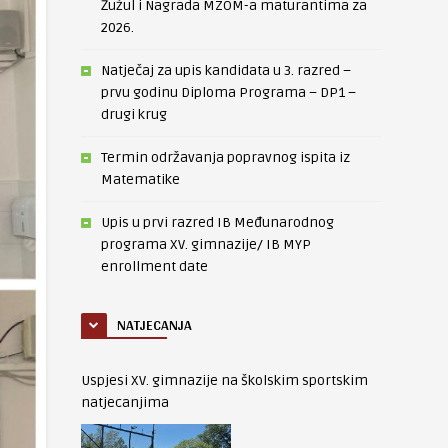
Žužul i Nagrada MZOM-a maturantima za
2026.
Natječaj za upis kandidata u 3. razred –
prvu godinu Diploma Programa – DP1 –
drugi krug
Termin održavanja popravnog ispita iz
Matematike
Upis u prvi razred IB Međunarodnog
programa XV. gimnazije/ IB MYP
enrollment date
NATJECANJA
Uspjesi XV. gimnazije na školskim sportskim
natjecanjima