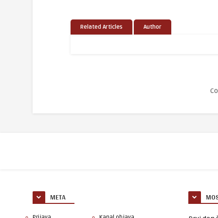
Related Articles
Author
Co
META
MOS
Prijava
Kanal objava