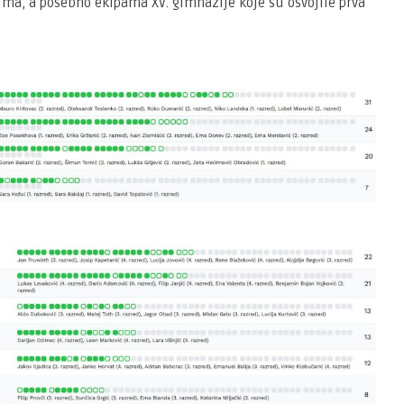
ma, a posebno ekipama XV. gimnazije koje su osvojile prva