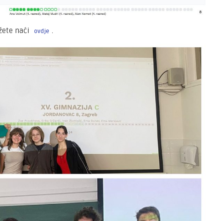
žete naći
.
ovdje