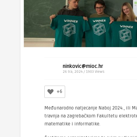
ninkovic@mioc.hr
26 tra, 2024 / 1903
Views
+6
Međunarodno natjecanje Naboj 2024., ili Ma
travnja na zagrebačkom Fakultetu elektrote
matematike i informatike.