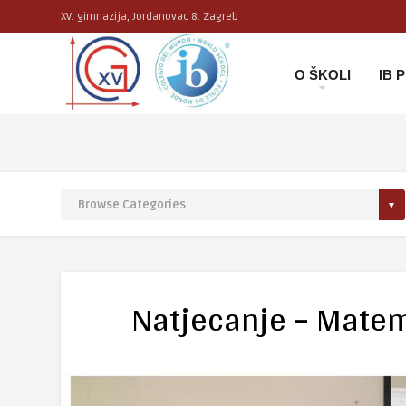
XV. gimnazija, Jordanovac 8. Zagreb
O ŠKOLI
IB
Natjecanje – Matem