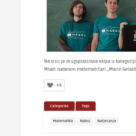
Na slici je drugoplasirana ekipa u kategorij
Mladi nadareni matematičari „Marin Getaldi
+6
Categories
Tags
Matematika
Naboj
Natjecanja