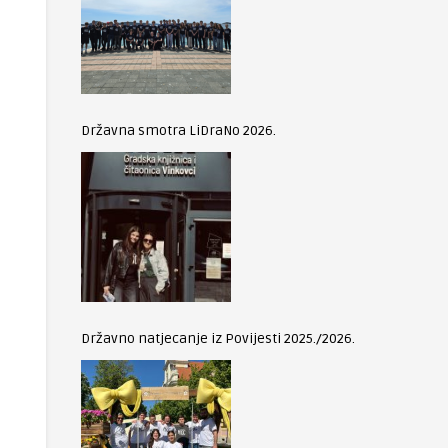
Državna smotra LiDraNo 2026.
Državno natjecanje iz Povijesti 2025./2026.