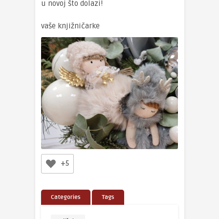
u novoj što dolazi!
vaše knjižničarke
+5
Categories
Tags