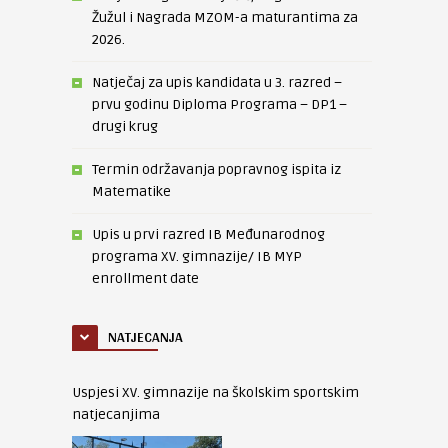
Žužul i Nagrada MZOM-a maturantima za
2026.
Natječaj za upis kandidata u 3. razred –
prvu godinu Diploma Programa – DP1 –
drugi krug
Termin održavanja popravnog ispita iz
Matematike
Upis u prvi razred IB Međunarodnog
programa XV. gimnazije/ IB MYP
enrollment date
NATJECANJA
Uspjesi XV. gimnazije na školskim sportskim
natjecanjima