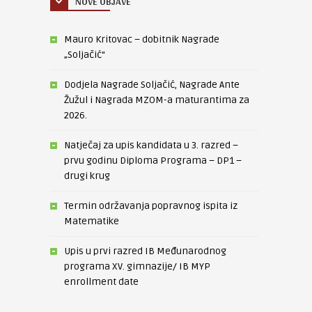
NOVE OBJAVE
Mauro Kritovac – dobitnik Nagrade
„Soljačić“
Dodjela Nagrade Soljačić, Nagrade Ante
Žužul i Nagrada MZOM-a maturantima za
2026.
Natječaj za upis kandidata u 3. razred –
prvu godinu Diploma Programa – DP1 –
drugi krug
Termin održavanja popravnog ispita iz
Matematike
Upis u prvi razred IB Međunarodnog
programa XV. gimnazije/ IB MYP
enrollment date