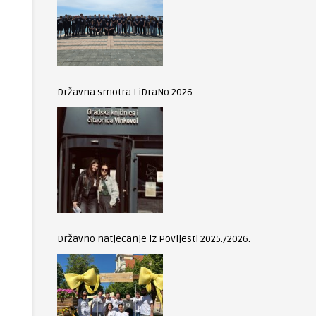
Državna smotra LiDraNo 2026.
Državno natjecanje iz Povijesti 2025./2026.