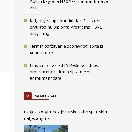
Žužul i Nagrada MZOM-a maturantima za
2026.
Natječaj za upis kandidata u 3. razred –
prvu godinu Diploma Programa – DP1 –
drugi krug
Termin održavanja popravnog ispita iz
Matematike
Upis u prvi razred IB Međunarodnog
programa XV. gimnazije/ IB MYP
enrollment date
NATJECANJA
Uspjesi XV. gimnazije na školskim sportskim
natjecanjima