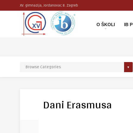
XV. gimnazija, Jordanovac 8. Zagreb
O ŠKOLI
IB
Dani Erasmusa