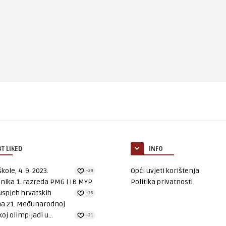
T LIKED
INFO
kole, 4. 9. 2023.
Opći uvjeti korištenja
+29
nika 1. razreda PMG i IB MYP
Politika privatnosti
uspjeh hrvatskih
+25
na 21. Međunarodnoj
oj olimpijadi u...
+21