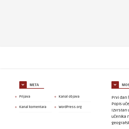
META
MOS
Prijava
Kanal objava
Prvi dan š
Popis uče
Kanal komentara
WordPress.org
Izvrstan 
učenika 
geografsk