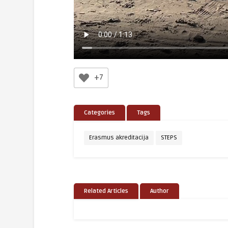
+7
Categories
Tags
Erasmus akreditacija
STEPS
Related Articles
Author