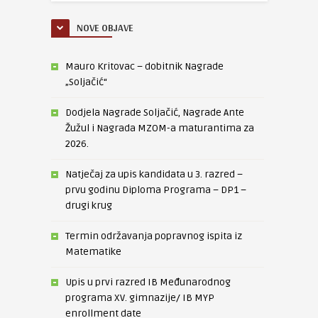
NOVE OBJAVE
Mauro Kritovac – dobitnik Nagrade
„Soljačić“
Dodjela Nagrade Soljačić, Nagrade Ante
Žužul i Nagrada MZOM-a maturantima za
2026.
Natječaj za upis kandidata u 3. razred –
prvu godinu Diploma Programa – DP1 –
drugi krug
Termin održavanja popravnog ispita iz
Matematike
Upis u prvi razred IB Međunarodnog
programa XV. gimnazije/ IB MYP
enrollment date