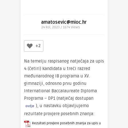
amatosevic@mioc.hr
24 kol, 2023 / 1674
Views
+2
Na temelju raspisanog natječaja za upis
4 (četiri) kandidata u treći razred
međunarodnog IB programa u XV.
gimnaziji, odnosno prvu godinu
International Baccalaureate Diploma
Programa – DP1 (natječaj dostupan
), u nastavku objavljujemo
ovdje
rezultate provjere posebnih znanja:
Rezultati provjere posebnih znanja za upis u