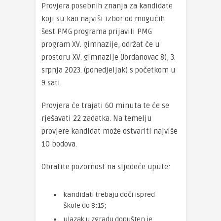
Provjera posebnih znanja za kandidate
koji su kao najviši izbor od mogućih
šest PMG programa prijavili PMG
program XV. gimnazije, održat će u
prostoru XV. gimnazije (Jordanovac 8), 3.
srpnja 2023. (ponedjeljak) s početkom u
9 sati.
Provjera će trajati 60 minuta te će se
rješavati 22 zadatka. Na temelju
provjere kandidat može ostvariti najviše
10 bodova.
Obratite pozornost na sljedeće upute:
kandidati trebaju doći ispred
škole do 8:15;
ulazak u zgradu dopušten je