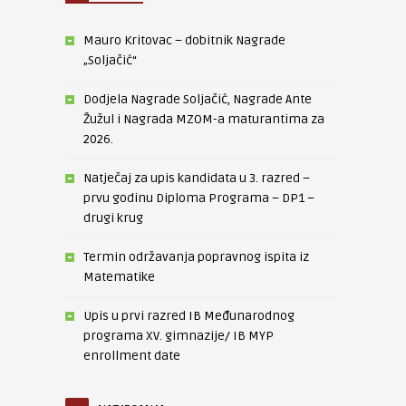
Mauro Kritovac – dobitnik Nagrade
„Soljačić“
Dodjela Nagrade Soljačić, Nagrade Ante
Žužul i Nagrada MZOM-a maturantima za
2026.
Natječaj za upis kandidata u 3. razred –
prvu godinu Diploma Programa – DP1 –
drugi krug
Termin održavanja popravnog ispita iz
Matematike
Upis u prvi razred IB Međunarodnog
programa XV. gimnazije/ IB MYP
enrollment date