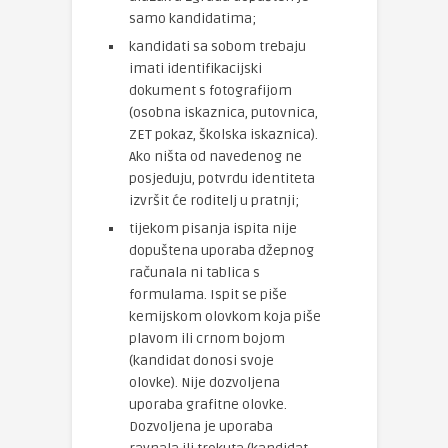
samo kandidatima;
kandidati sa sobom trebaju
imati identifikacijski
dokument s fotografijom
(osobna iskaznica, putovnica,
ZET pokaz, školska iskaznica).
Ako ništa od navedenog ne
posjeduju, potvrdu identiteta
izvršit će roditelj u pratnji;
tijekom pisanja ispita nije
dopuštena uporaba džepnog
računala ni tablica s
formulama. Ispit se piše
kemijskom olovkom koja piše
plavom ili crnom bojom
(kandidat donosi svoje
olovke). Nije dozvoljena
uporaba grafitne olovke.
Dozvoljena je uporaba