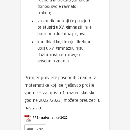
ravnala ili trokuta (kandidat
donosi svoje ravnalo ili
trokut);
za kandidate koji će
provjeri
pristupiti u XV. gimnaziji
nije
potrebna dodatna prijava;
kandidati koji imaju direktan
upis u XV. gimnaziju nisu
dužni pristupiti provjeri
posebnih znanja.
Primjer provjere posebnih znanja iz
matematike koji se rješavao prošle
godine – za upis u 1. razred školske
godine 2022./2023., možete preuzeti u
nastavku.
PPZ-matematika-2022