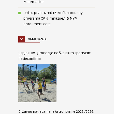
Matematike
Upis u prvi razred IB Međunarodnog
programa XV. gimnazije/ IB MYP
enrollment date
NATJECANJA
Uspjesi XV. gimnazije na školskim sportskim
natjecanjima
Državno natjecanje iz Astronomije 2025./2026.