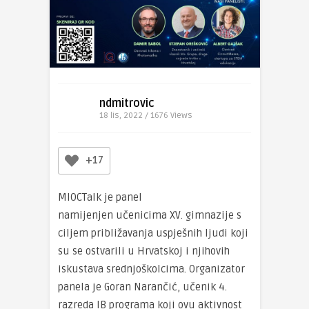
ndmitrovic
18 lis, 2022 / 1676
Views
+17
MIOCTalk je panel
namijenjen učenicima XV. gimnazije s
ciljem približavanja uspješnih ljudi koji
su se ostvarili u Hrvatskoj i njihovih
iskustava srednjoškolcima. Organizator
panela je Goran Narančić, učenik 4.
razreda IB programa koji ovu aktivnost