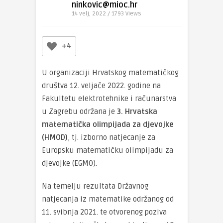
ninkovic@mioc.hr
14 velj, 2022 / 1793
Views
+4
U organizaciji Hrvatskog matematičkog
društva 12. veljače 2022. godine na
Fakultetu elektrotehnike i računarstva
u Zagrebu održana je
3. Hrvatska
matematička olimpijada za djevojke
(HMOD)
, tj. izborno natjecanje za
Europsku matematičku olimpijadu za
djevojke (EGMO).
Na temelju rezultata Državnog
natjecanja iz matematike održanog od
11. svibnja 2021. te otvorenog poziva