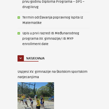
prvu godinu Diploma Programa – DP1 –
drugi krug
Termin održavanja popravnog ispita iz
Matematike
Upis u prvi razred IB Međunarodnog
programa XV. gimnazije/ IB MYP
enrollment date
NATJECANJA
Uspjesi XV. gimnazije na školskim sportskim
natjecanjima