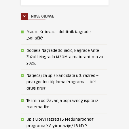
NOVE OBJAVE
Mauro Kritovac – dobitnik Nagrade
„Soljačić“
Dodjela Nagrade Soljačić, Nagrade Ante
Žužul i Nagrada MZOM-a maturantima za
2026.
Natječaj za upis kandidata u 3. razred –
prvu godinu Diploma Programa – DP1 –
drugi krug
Termin održavanja popravnog ispita iz
Matematike
Upis u prvi razred IB Međunarodnog
programa XV. gimnazije/ IB MYP