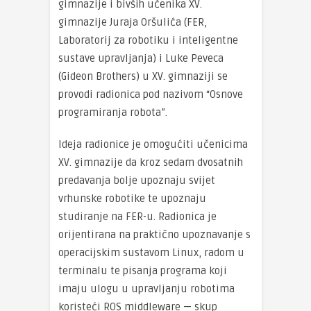
gimnazije i bivših učenika XV.
gimnazije Juraja Oršulića (FER,
Laboratorij za robotiku i inteligentne
sustave upravljanja) i Luke Peveca
(Gideon Brothers) u XV. gimnaziji se
provodi radionica pod nazivom “Osnove
programiranja robota”.
Ideja radionice je omogućiti učenicima
XV. gimnazije da kroz sedam dvosatnih
predavanja bolje upoznaju svijet
vrhunske robotike te upoznaju
studiranje na FER-u. Radionica je
orijentirana na praktično upoznavanje s
operacijskim sustavom Linux, radom u
terminalu te pisanja programa koji
imaju ulogu u upravljanju robotima
koristeći ROS middleware — skup