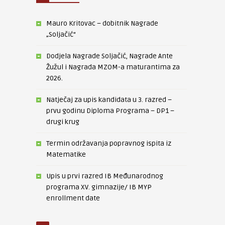
Mauro Kritovac – dobitnik Nagrade
„Soljačić“
Dodjela Nagrade Soljačić, Nagrade Ante
Žužul i Nagrada MZOM-a maturantima za
2026.
Natječaj za upis kandidata u 3. razred –
prvu godinu Diploma Programa – DP1 –
drugi krug
Termin održavanja popravnog ispita iz
Matematike
Upis u prvi razred IB Međunarodnog
programa XV. gimnazije/ IB MYP
enrollment date