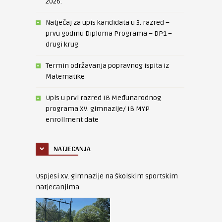
2026.
Natječaj za upis kandidata u 3. razred –
prvu godinu Diploma Programa – DP1 –
drugi krug
Termin održavanja popravnog ispita iz
Matematike
Upis u prvi razred IB Međunarodnog
programa XV. gimnazije/ IB MYP
enrollment date
NATJECANJA
Uspjesi XV. gimnazije na školskim sportskim
natjecanjima