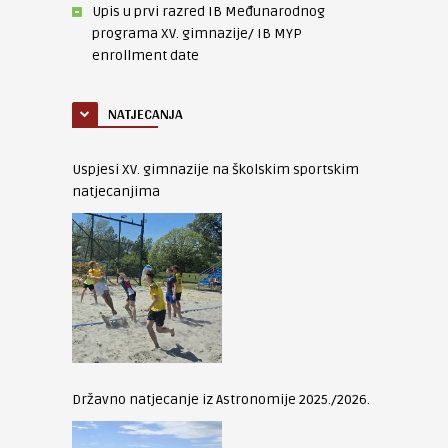
Upis u prvi razred IB Međunarodnog
programa XV. gimnazije/ IB MYP
enrollment date
NATJECANJA
Uspjesi XV. gimnazije na školskim sportskim
natjecanjima
Državno natjecanje iz Astronomije 2025./2026.