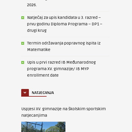
2026.
Natječaj za upis kandidata u 3. razred –
prvu godinu Diploma Programa – DP1 –
drugi krug
Termin održavanja popravnog ispita iz
Matematike
Upis u prvi razred IB Međunarodnog
programa XV. gimnazije/ IB MYP
enrollment date
NATJECANJA
Uspjesi XV. gimnazije na školskim sportskim
natjecanjima