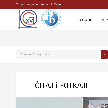
XV. gimnazija, Jordanovac 8. Zagreb
O ŠKOLI
IB
ČITAJ i FOTKAJ!