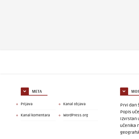
META
MOS
Prijava
Kanal objava
Prvi dan š
Popis uče
Kanal komentara
WordPress.org
Izvrstan 
učenika 
geografsk