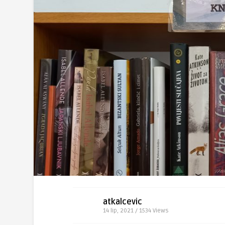
atkalcevic
14 lip, 2021 / 1534
Views