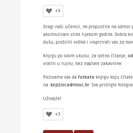
+3
Dragi naši učenici, ne propustite na odmor p
akumulirani stres tijekom godine. Dobra kn
dušu, proširiti vidike i inspirirati vas za no
Knjigu po svom ukusu, za ljetno čitanje,
od
vratiti u rujnu, bez naplate zakasnine.
Pozivamo vas da
fotkate
knjigu koju čitate
na
knjiznica@mioc.hr
. Sve pristigle fotogr
Uživajte!
+3