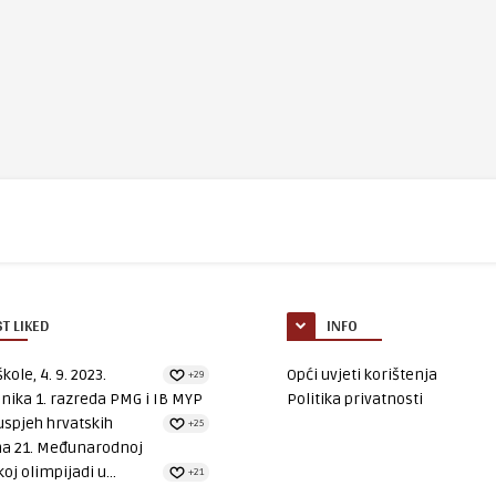
T LIKED
INFO
kole, 4. 9. 2023.
Opći uvjeti korištenja
+29
nika 1. razreda PMG i IB MYP
Politika privatnosti
uspjeh hrvatskih
+25
na 21. Međunarodnoj
oj olimpijadi u...
+21