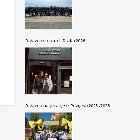
Državna smotra LiDraNo 2026.
Državno natjecanje iz Povijesti 2025./2026.