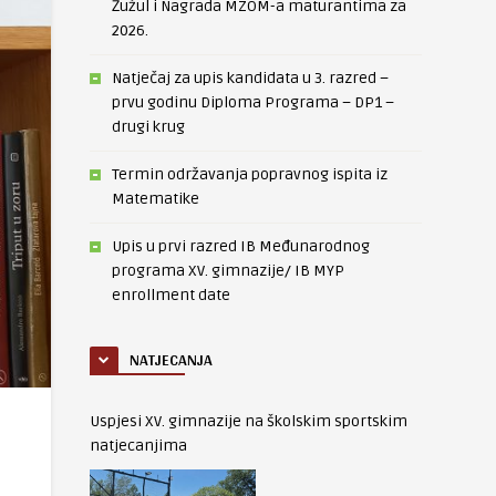
Žužul i Nagrada MZOM-a maturantima za
2026.
Natječaj za upis kandidata u 3. razred –
prvu godinu Diploma Programa – DP1 –
drugi krug
Termin održavanja popravnog ispita iz
Matematike
Upis u prvi razred IB Međunarodnog
programa XV. gimnazije/ IB MYP
enrollment date
NATJECANJA
Uspjesi XV. gimnazije na školskim sportskim
natjecanjima