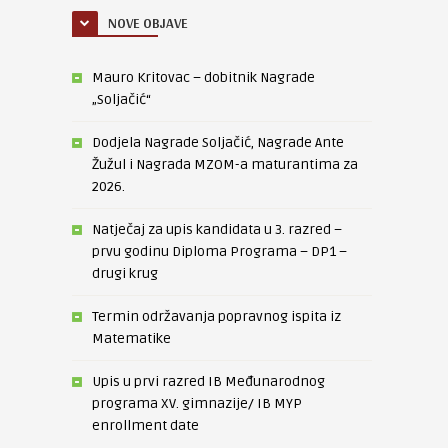
NOVE OBJAVE
Mauro Kritovac – dobitnik Nagrade
„Soljačić“
Dodjela Nagrade Soljačić, Nagrade Ante
Žužul i Nagrada MZOM-a maturantima za
2026.
Natječaj za upis kandidata u 3. razred –
prvu godinu Diploma Programa – DP1 –
drugi krug
Termin održavanja popravnog ispita iz
Matematike
Upis u prvi razred IB Međunarodnog
programa XV. gimnazije/ IB MYP
enrollment date