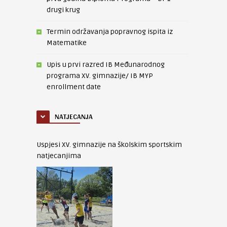
drugi krug
Termin održavanja popravnog ispita iz
Matematike
Upis u prvi razred IB Međunarodnog
programa XV. gimnazije/ IB MYP
enrollment date
NATJECANJA
Uspjesi XV. gimnazije na školskim sportskim
natjecanjima