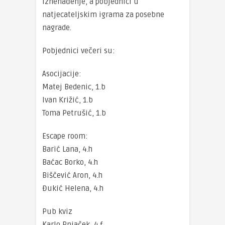
iznenađenje, a pobjednici u
natjecateljskim igrama za posebne
nagrade.
Pobjednici večeri su:
Asocijacije:
Matej Bedenic, 1.b
Ivan Križić, 1.b
Toma Petrušić, 1.b
Escape room:
Barić Lana, 4.h
Baćac Borko, 4.h
Biščević Aron, 4.h
Đukić Helena, 4.h
Pub kviz
Karlo Pnjaček, 4.f