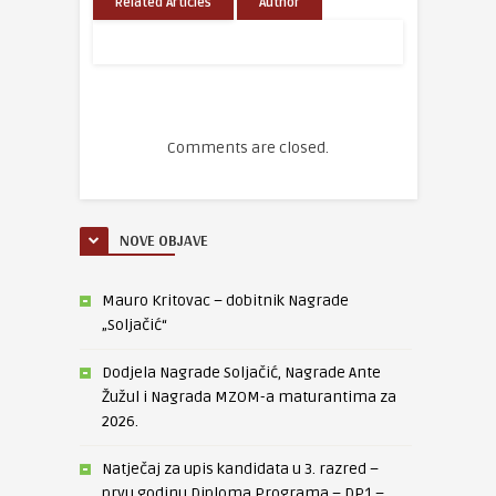
Related Articles
Author
Comments are closed.
NOVE OBJAVE
Mauro Kritovac – dobitnik Nagrade
„Soljačić“
Dodjela Nagrade Soljačić, Nagrade Ante
Žužul i Nagrada MZOM-a maturantima za
2026.
Natječaj za upis kandidata u 3. razred –
prvu godinu Diploma Programa – DP1 –