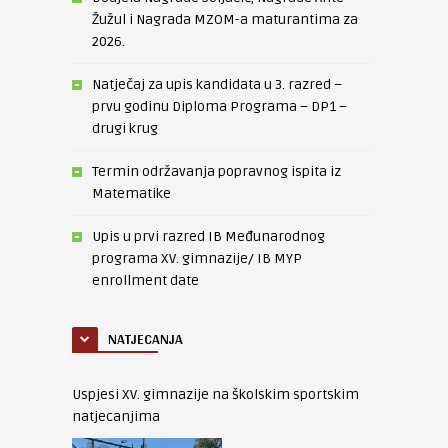
Žužul i Nagrada MZOM-a maturantima za
2026.
Natječaj za upis kandidata u 3. razred –
prvu godinu Diploma Programa – DP1 –
drugi krug
Termin održavanja popravnog ispita iz
Matematike
Upis u prvi razred IB Međunarodnog
programa XV. gimnazije/ IB MYP
enrollment date
NATJECANJA
Uspjesi XV. gimnazije na školskim sportskim
natjecanjima