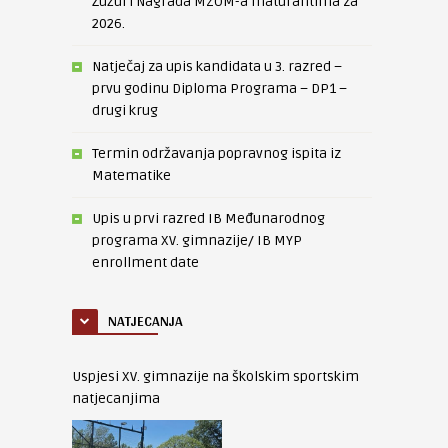
Žužul i Nagrada MZOM-a maturantima za
2026.
Natječaj za upis kandidata u 3. razred –
prvu godinu Diploma Programa – DP1 –
drugi krug
Termin održavanja popravnog ispita iz
Matematike
Upis u prvi razred IB Međunarodnog
programa XV. gimnazije/ IB MYP
enrollment date
NATJECANJA
Uspjesi XV. gimnazije na školskim sportskim
natjecanjima