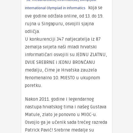
koja se
International Olympiad in Informatics
ove godine održala online, od 13. do 19.
rujna u Singapuru, osvojili sjajna
odličja.
U konkurenciji 347 natjecatelja iz 87
zemalja svijeta naši mladi hrvatski
informatičari osvojili su JEDNU ZLATNU,
DVIJE SREBRNE i JEDNU BRONČANU
medalju, čime je Hrvatska zauzela
fenomenalno 10. MJESTO u ukupnom
poretku.
Nakon 2011. godine i legendarnog
nastupa hrvatskog tima i našeg Gustava
Matule, zlato je ponovno u MIOC-u.
Osvojio ga je učenik sada trećeg razreda
Patrick Pavić! Srebrne medalje su