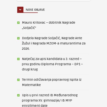
NOVE OBJAVE
Mauro Kritovac – dobitnik Nagrade
„Soljačić“
Dodjela Nagrade Soljačić, Nagrade Ante
Žužul i Nagrada MZOM-a maturantima za
2026.
Natječaj za upis kandidata u 3. razred –
prvu godinu Diploma Programa – DP1 –
drugi krug
Termin održavanja popravnog ispita iz
Matematike
Upis u prvi razred IB Međunarodnog
programa XV. gimnazije/ IB MYP
enrollment date