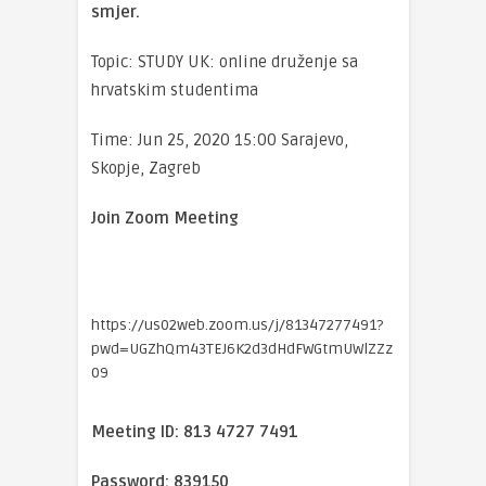
smjer.
Topic: STUDY UK: online druženje sa
hrvatskim studentima
Time: Jun 25, 2020 15:00 Sarajevo,
Skopje, Zagreb
Join Zoom Meeting
https://us02web.zoom.us/j/81347277491?
pwd=UGZhQm43TEJ6K2d3dHdFWGtmUWlZZz
09
Meeting ID: 813 4727 7491
Password: 839150