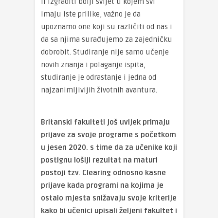
li izgraditi bolji svijet u kojem svi
imaju iste prilike, važno je da
upoznamo one koji su različiti od nas i
da sa njima surađujemo za zajedničku
dobrobit. Studiranje nije samo učenje
novih znanja i polaganje ispita,
studiranje je odrastanje i jedna od
najzanimljivijih životnih avantura.
Britanski fakulteti još uvijek primaju
prijave za svoje programe s početkom
u jesen 2020. s time da za učenike koji
postignu lošiji rezultat na maturi
postoji tzv. Clearing odnosno kasne
prijave kada programi na kojima je
ostalo mjesta snižavaju svoje kriterije
kako bi učenici upisali željeni fakultet i