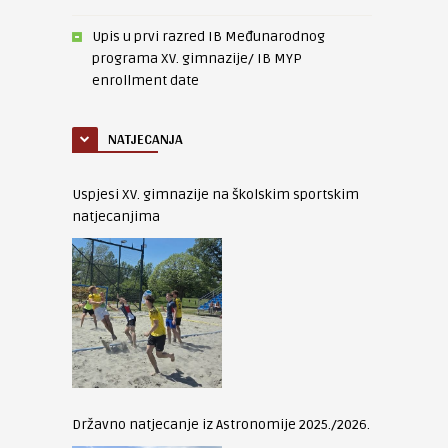
Upis u prvi razred IB Međunarodnog
programa XV. gimnazije/ IB MYP
enrollment date
NATJECANJA
Uspjesi XV. gimnazije na školskim sportskim
natjecanjima
Državno natjecanje iz Astronomije 2025./2026.