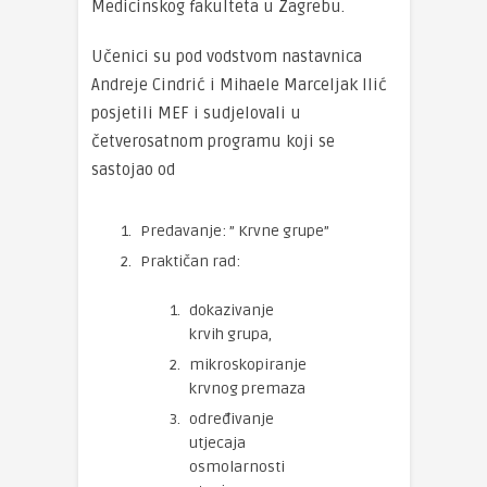
Medicinskog fakulteta u Zagrebu.
Učenici su pod vodstvom nastavnica
Andreje Cindrić i Mihaele Marceljak Ilić
posjetili MEF i sudjelovali u
četverosatnom programu koji se
sastojao od
Predavanje: ” Krvne grupe”
Praktičan rad:
dokazivanje
krvih grupa,
mikroskopiranje
krvnog premaza
određivanje
utjecaja
osmolarnosti