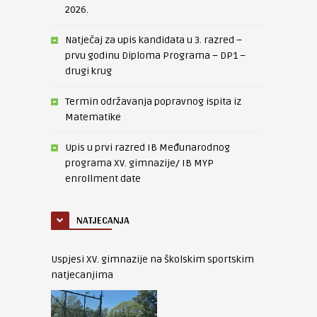
2026.
Natječaj za upis kandidata u 3. razred –
prvu godinu Diploma Programa – DP1 –
drugi krug
Termin održavanja popravnog ispita iz
Matematike
Upis u prvi razred IB Međunarodnog
programa XV. gimnazije/ IB MYP
enrollment date
NATJECANJA
Uspjesi XV. gimnazije na školskim sportskim
natjecanjima