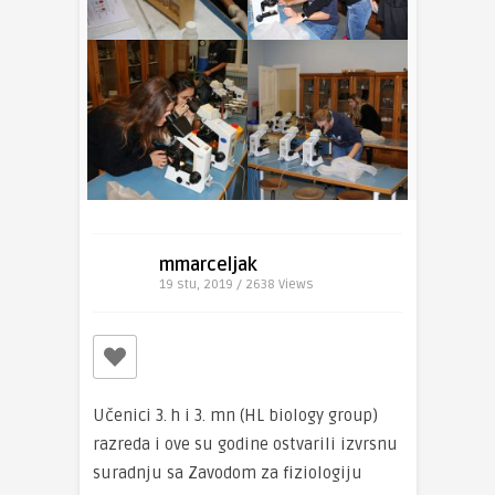
mmarceljak
19 stu, 2019 / 2638
Views
Učenici 3. h i 3. mn (HL biology group)
razreda i ove su godine ostvarili izvrsnu
suradnju sa Zavodom za fiziologiju