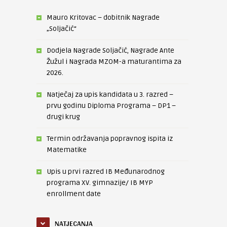
Mauro Kritovac – dobitnik Nagrade
„Soljačić“
Dodjela Nagrade Soljačić, Nagrade Ante
Žužul i Nagrada MZOM-a maturantima za
2026.
Natječaj za upis kandidata u 3. razred –
prvu godinu Diploma Programa – DP1 –
drugi krug
Termin održavanja popravnog ispita iz
Matematike
Upis u prvi razred IB Međunarodnog
programa XV. gimnazije/ IB MYP
enrollment date
NATJECANJA