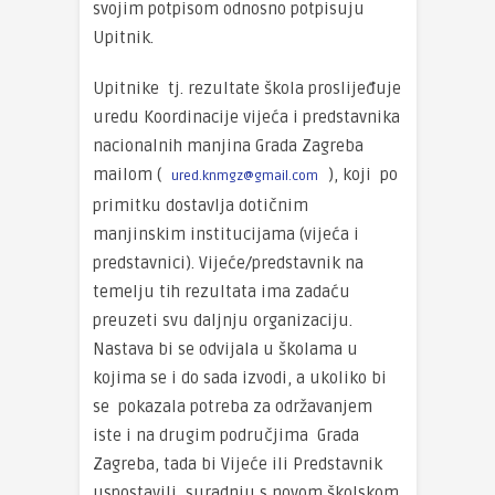
svojim potpisom odnosno potpisuju
Upitnik.
Upitnike tj. rezultate škola proslijeđuje
uredu Koordinacije vijeća i predstavnika
nacionalnih manjina Grada Zagreba
mailom (
), koji po
ured.knmgz@gmail.com
primitku dostavlja dotičnim
manjinskim institucijama (vijeća i
predstavnici). Vijeće/predstavnik na
temelju tih rezultata ima zadaću
preuzeti svu daljnju organizaciju.
Nastava bi se odvijala u školama u
kojima se i do sada izvodi, a ukoliko bi
se pokazala potreba za održavanjem
iste i na drugim područjima Grada
Zagreba, tada bi Vijeće ili Predstavnik
uspostavili suradnju s novom školskom