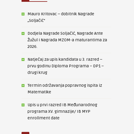
Mauro Kritovac – dobitnik Nagrade
„Soljačić“
Dodjela Nagrade Soljačić, Nagrade Ante
Žužul i Nagrada MZOM-a maturantima za
2026.
Natječaj za upis kandidata u 3. razred –
prvu godinu Diploma Programa – DP1 –
drugi krug
Termin održavanja popravnog ispita iz
Matematike
Upis u prvi razred IB Međunarodnog
programa XV. gimnazije/ IB MYP
enrollment date