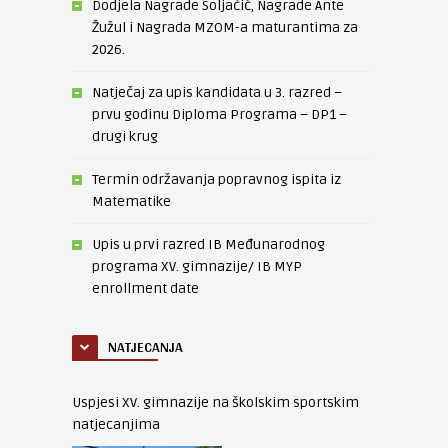
Dodjela Nagrade Soljačić, Nagrade Ante
Žužul i Nagrada MZOM-a maturantima za
2026.
Natječaj za upis kandidata u 3. razred –
prvu godinu Diploma Programa – DP1 –
drugi krug
Termin održavanja popravnog ispita iz
Matematike
Upis u prvi razred IB Međunarodnog
programa XV. gimnazije/ IB MYP
enrollment date
NATJECANJA
Uspjesi XV. gimnazije na školskim sportskim
natjecanjima