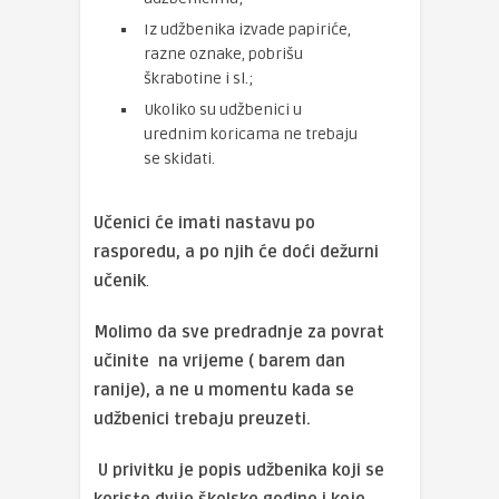
Iz udžbenika izvade papiriće,
razne oznake, pobrišu
škrabotine i sl.;
Ukoliko su udžbenici u
urednim koricama ne trebaju
se skidati.
Učenici će imati nastavu po
rasporedu, a po njih će doći dežurni
učenik
.
Molimo da sve predradnje za povrat
učinite na vrijeme ( barem dan
ranije), a ne u momentu kada se
udžbenici trebaju preuzeti.
U privitku je popis udžbenika koji se