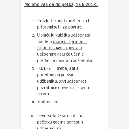
Molimo vas da do petka, 15.6.2018.:
Provjerite popis udžbenika i
pripremite ih za povrat
.
U slučaju gubitka
udžbenika
roditelji
moraju isprintati i
ispuniti IZJAVU o povratu
udžbenika
koju će učenici
predati pri povratu udžbenika.
Udžbenici
trebaju biti
poredani po popisu
udžbenika
, prvi udžbenik s
povratnice ( reversa ) staviti
na vrh.
Molimo da:
Reverse koje su dobili na
početku godine donesu s
udžbenicima;