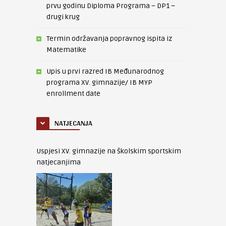
prvu godinu Diploma Programa – DP1 –
drugi krug
Termin održavanja popravnog ispita iz
Matematike
Upis u prvi razred IB Međunarodnog
programa XV. gimnazije/ IB MYP
enrollment date
NATJECANJA
Uspjesi XV. gimnazije na školskim sportskim
natjecanjima