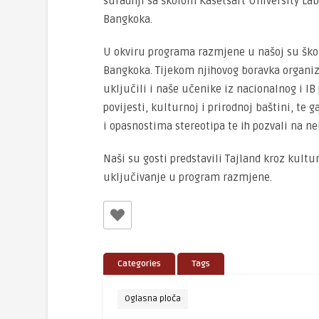
suradnji sa školom Kasetsart University Lab
Bangkoka.
U okviru programa razmjene u našoj su školi 
Bangkoka. Tijekom njihovog boravka organiz
uključili i naše učenike iz nacionalnog i IB
povijesti, kulturnoj i prirodnoj baštini, t
i opasnostima stereotipa te ih pozvali na n
Naši su gosti predstavili Tajland kroz kult
uključivanje u program razmjene.
Categories
Tags
Oglasna ploča