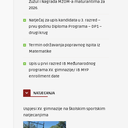
Žužul i Nagrada MZOM-a maturantima za
2026.
Natječaj za upis kandidata u 3. razred –
prvu godinu Diploma Programa – DP1 –
drugi krug
Termin održavanja popravnog ispita iz
Matematike
Upis u prvi razred IB Međunarodnog
programa XV. gimnazije/ IB MYP
enrollment date
NATJECANJA
Uspjesi XV. gimnazije na školskim sportskim
natjecanjima