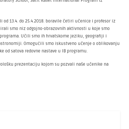
oratory School, Satit Kaset International Program iz
od 13.4. do 25.4.2018. boravile četiri učenice i profesor iz
irali smo niz odgojno-obrazovnih aktivnosti u koje smo
 programa. Učili smo ih hrvatskome jeziku, geografiji i
e gastronomiji. Omogućili smo iskustveno učenje o oblikovanju
eke od satova redovne nastave u IB programu.
urološku prezentaciju kojom su pozvali naše učenike na