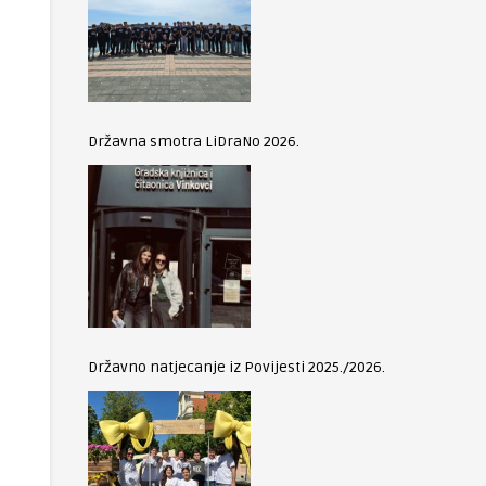
Državna smotra LiDraNo 2026.
Državno natjecanje iz Povijesti 2025./2026.