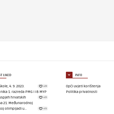
T LIKED
INFO
kole, 4. 9. 2023.
Opći uvjeti korištenja
+29
nika 1. razreda PMG i IB MYP
Politika privatnosti
uspjeh hrvatskih
+25
na 21. Međunarodnoj
oj olimpijadi u...
+21