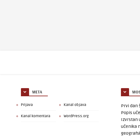
META
MOS
Prijava
Kanal objava
Prvi dan š
Popis uče
Kanal komentara
WordPress.org
Izvrstan 
učenika 
geografsk