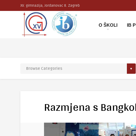
XV. gimnazija, Jordanovac 8. Zagreb
O ŠKOLI
IB
Razmjena s Bangk