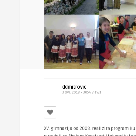
ddmitrovic
3 svi, 2018 / 3054
Views
XV. gimnazija od 2008. realizira program k