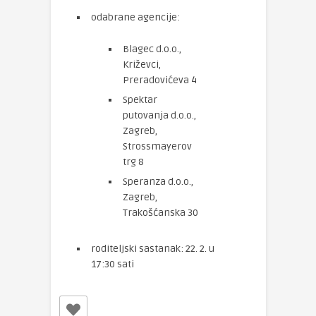
odabrane agencije:
Blagec d.o.o.,
Križevci,
Preradovićeva 4
Spektar
putovanja d.o.o.,
Zagreb,
Strossmayerov
trg 8
Speranza d.o.o.,
Zagreb,
Trakošćanska 30
roditeljski sastanak: 22. 2. u
17:30 sati