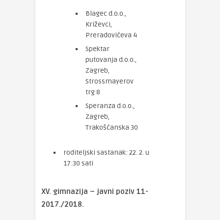
Blagec d.o.o.,
Križevci,
Preradovićeva 4
Spektar
putovanja d.o.o.,
Zagreb,
Strossmayerov
trg 8
Speranza d.o.o.,
Zagreb,
Trakošćanska 30
roditeljski sastanak: 22. 2. u
17:30 sati
XV. gimnazija – javni poziv 11-
2017./2018.