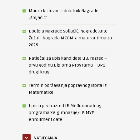
Mauro Kritovac – dobitnik Nagrade
„Soljačić“
Dodjela Nagrade Soljačić, Nagrade Ante
Žužul i Nagrada MZOM-a maturantima za
2026.
Natječaj za upis kandidata u 3. razred –
prvu godinu Diploma Programa – DP1 –
drugi krug
Termin održavanja popravnog ispita iz
Matematike
Upis u prvi razred IB Međunarodnog
programa XV. gimnazije/ IB MYP
enrollment date
NATJECANJA