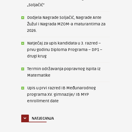
„Soljačić“
Dodjela Nagrade Soljačić, Nagrade Ante
Žužul i Nagrada MZOM-a maturantima za
2026.
Natječaj za upis kandidata u 3. razred –
prvu godinu Diploma Programa – DP1 –
drugi krug
Termin održavanja popravnog ispita iz
Matematike
Upis u prvi razred IB Međunarodnog
programa XV. gimnazije/ IB MYP
enrollment date
NATJECANJA