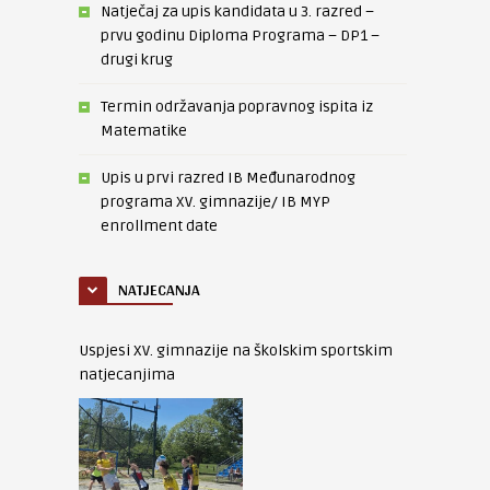
Natječaj za upis kandidata u 3. razred –
prvu godinu Diploma Programa – DP1 –
drugi krug
Termin održavanja popravnog ispita iz
Matematike
Upis u prvi razred IB Međunarodnog
programa XV. gimnazije/ IB MYP
enrollment date
NATJECANJA
Uspjesi XV. gimnazije na školskim sportskim
natjecanjima