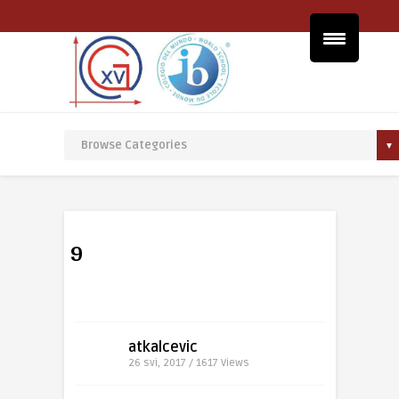
9
atkalcevic
26 svi, 2017 / 1617
Views