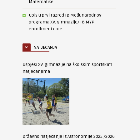
Matematike
Upis u prvi razred IB Međunarodnog
programa XV. gimnazije/ IB MYP
enrollment date
NATJECANJA
Uspjesi XV. gimnazije na školskim sportskim
natjecanjima
Državno natjecanje iz Astronomije 2025./2026.