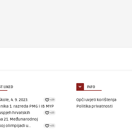
T LIKED
INFO
kole, 4. 9. 2023.
Opći uvjeti korištenja
+29
nika 1. razreda PMG i IB MYP
Politika privatnosti
uspjeh hrvatskih
+25
na 21. Međunarodnoj
oj olimpijadi u...
+21