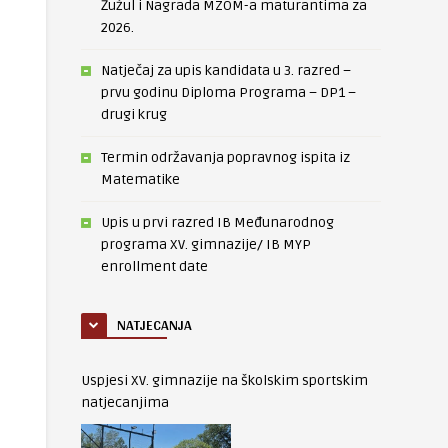
Žužul i Nagrada MZOM-a maturantima za
2026.
Natječaj za upis kandidata u 3. razred –
prvu godinu Diploma Programa – DP1 –
drugi krug
Termin održavanja popravnog ispita iz
Matematike
Upis u prvi razred IB Međunarodnog
programa XV. gimnazije/ IB MYP
enrollment date
NATJECANJA
Uspjesi XV. gimnazije na školskim sportskim
natjecanjima