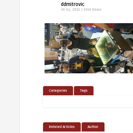
ddmitrovic
26 ruj, 2016 / 1949
Views
Categories
Tags
Related Articles
Author