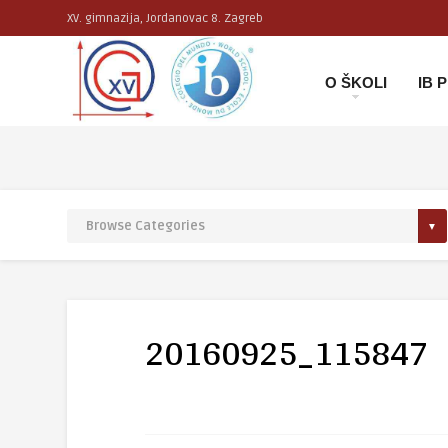
XV. gimnazija, Jordanovac 8. Zagreb
O ŠKOLI
IB
20160925_115847