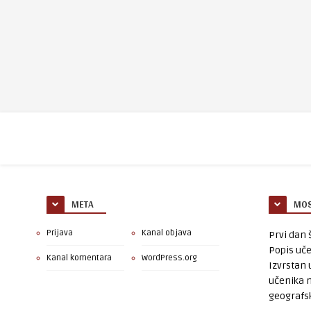
META
MOS
Prijava
Kanal objava
Prvi dan š
Popis uče
Kanal komentara
WordPress.org
Izvrstan 
učenika 
geografsk