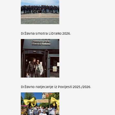
Državna smotra LiDraNo 2026.
Državno natjecanje iz Povijesti 2025./2026.