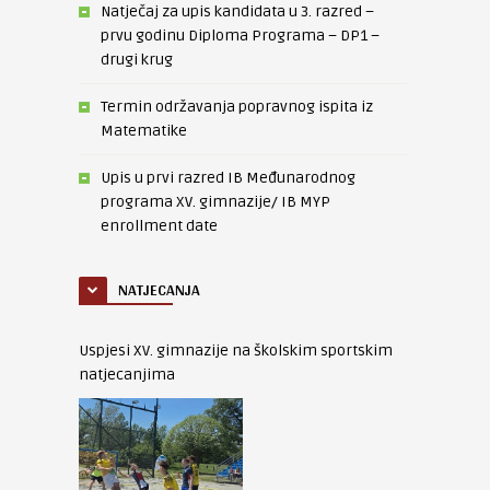
Natječaj za upis kandidata u 3. razred –
prvu godinu Diploma Programa – DP1 –
drugi krug
Termin održavanja popravnog ispita iz
Matematike
Upis u prvi razred IB Međunarodnog
programa XV. gimnazije/ IB MYP
enrollment date
NATJECANJA
Uspjesi XV. gimnazije na školskim sportskim
natjecanjima