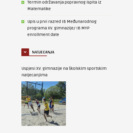
Termin održavanja popravnog ispita iz
Matematike
Upis u prvi razred IB Međunarodnog
programa XV. gimnazije/ IB MYP
enrollment date
NATJECANJA
Uspjesi XV. gimnazije na školskim sportskim
natjecanjima