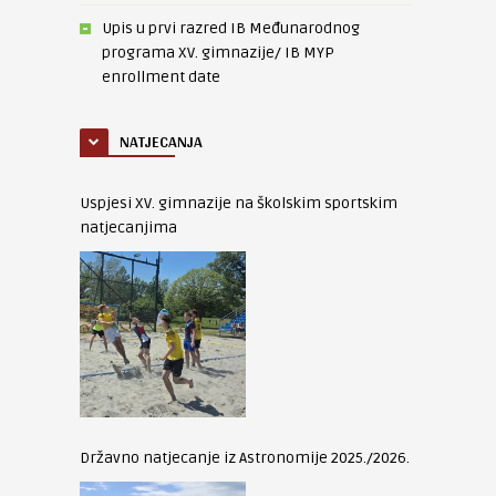
Upis u prvi razred IB Međunarodnog
programa XV. gimnazije/ IB MYP
enrollment date
NATJECANJA
Uspjesi XV. gimnazije na školskim sportskim
natjecanjima
Državno natjecanje iz Astronomije 2025./2026.