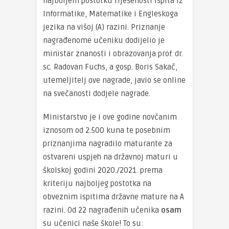
najboljem postotku riješenosti ispita iz
Informatike, Matematike i Engleskoga
jezika na višoj (A) razini. Priznanje
nagrađenome učeniku dodijelio je
ministar znanosti i obrazovanja prof. dr.
sc. Radovan Fuchs, a gosp. Boris Sakač,
utemeljitelj ove nagrade, javio se online
na svečanosti dodjele nagrade.
Ministarstvo je i ove godine novčanim
iznosom od 2.500 kuna te posebnim
priznanjima nagradilo maturante za
ostvareni uspjeh na državnoj maturi u
školskoj godini 2020./2021. prema
kriteriju najboljeg postotka na
obveznim ispitima državne mature na A
razini. Od 22 nagrađenih učenika
osam
su učenici naše škole! To su: