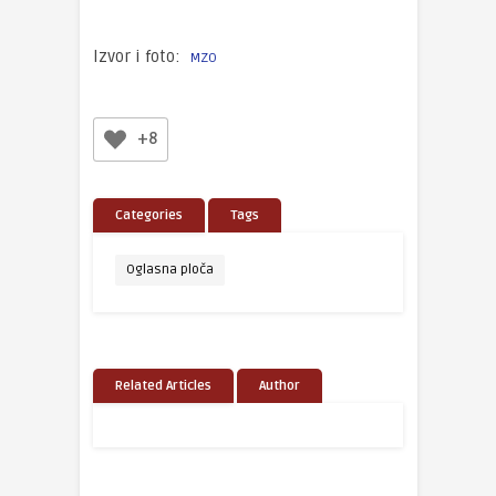
Izvor i foto:
MZO
+8
Categories
Tags
Oglasna ploča
Related Articles
Author