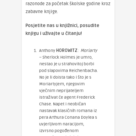
razonode za početak školske godine kroz
zabavne knjige.
Posjetite nas u knjižnici, posudite
knjigu i uživajte u čitanju!
Anthony
HOROWITZ
:
Moriarty
– Sherlock Holmes je umro,
nestao je u strahovitoj borbi
pod slapovima Reichenbacha.
No je li doista tako i što je s
Moriartyjem, njegovim
vječnim neprijateljem
istraživat će agent Frederick
Chase. Napet i neobičan
nastavak klasičnih romana iz
pera Arthura Conana Doylea s
uvjerljivom naracijom,
izvrsno pogođenom