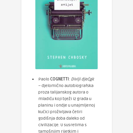
Paolo
COGNETTI
:
Divlji dječ
a
k
– djelomično autobiografska
proza talijanskog autora o
mladiću koji bježi iz grada u
planinu i ondje u unajmljenoj
kućici proživljava četiri
godišnja doba daleko od
civilizacije. U susretima s
tamošnjim rijetkim i