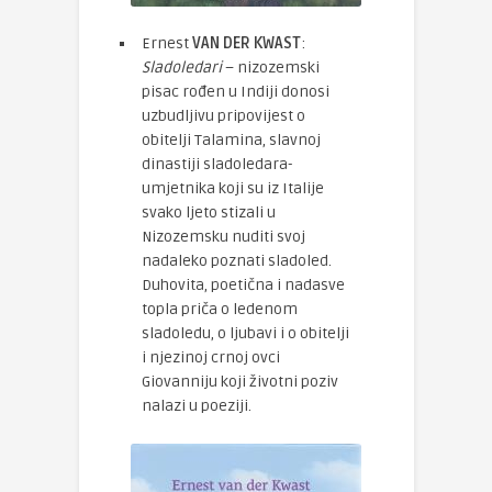
Ernest
VAN DER KWAST
:
Sladoledari
– nizozemski
pisac rođen u Indiji donosi
uzbudljivu pripovijest o
obitelji Talamina, slavnoj
dinastiji sladoledara-
umjetnika koji su iz Italije
svako ljeto stizali u
Nizozemsku nuditi svoj
nadaleko poznati sladoled.
Duhovita, poetična i nadasve
topla priča o ledenom
sladoledu, o ljubavi i o obitelji
i njezinoj crnoj ovci
Giovanniju koji životni poziv
nalazi u poeziji.