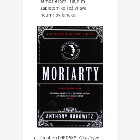
atmosferom i sjajnim
zapletom koji oživljava
neumrlog junaka.
Stephen
CHBOSKY
:
Charliejev