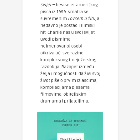
svijet
–
bestseler američkog
pisca iz 1999. smatra se
suvremenim
Lovcem u žitu
, a
nedavno je postao i filmski
hit. Charlie nas u svoj svijet
uvodi pismima
neimenovanoj osobi
otkrivajući sve razine
kompleksnog tinejdžerskog
razdoblja. Razapet između
želja i mogućnosti da živi svoj
život piše o prvim izlascima,
kompilacijama pjesama,
filmovima, obiteljskim
dramama i prijateljima.