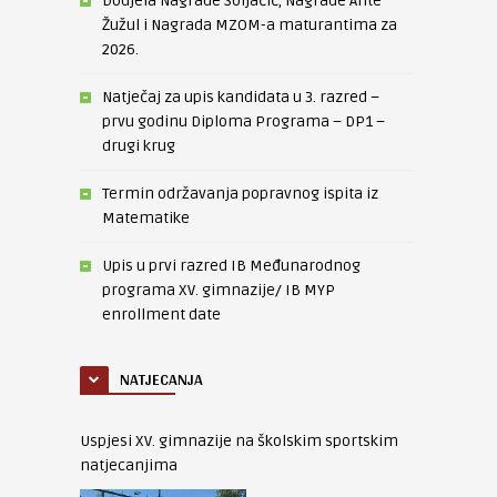
Dodjela Nagrade Soljačić, Nagrade Ante
Žužul i Nagrada MZOM-a maturantima za
2026.
Natječaj za upis kandidata u 3. razred –
prvu godinu Diploma Programa – DP1 –
drugi krug
Termin održavanja popravnog ispita iz
Matematike
Upis u prvi razred IB Međunarodnog
programa XV. gimnazije/ IB MYP
enrollment date
NATJECANJA
Uspjesi XV. gimnazije na školskim sportskim
natjecanjima