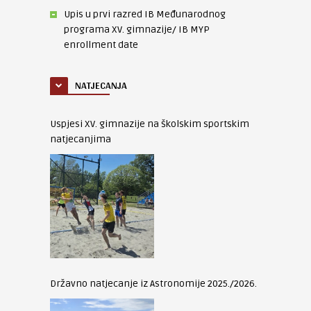
Upis u prvi razred IB Međunarodnog
programa XV. gimnazije/ IB MYP
enrollment date
NATJECANJA
Uspjesi XV. gimnazije na školskim sportskim
natjecanjima
Državno natjecanje iz Astronomije 2025./2026.