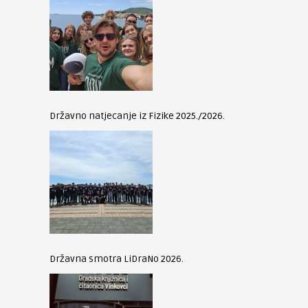
Državno natjecanje iz Fizike 2025./2026.
Državna smotra LiDraNo 2026.