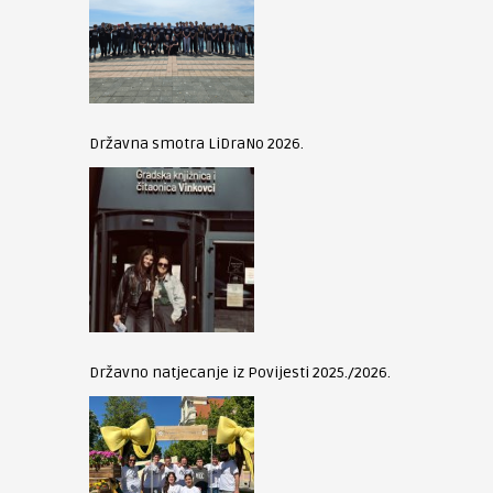
Državna smotra LiDraNo 2026.
Državno natjecanje iz Povijesti 2025./2026.