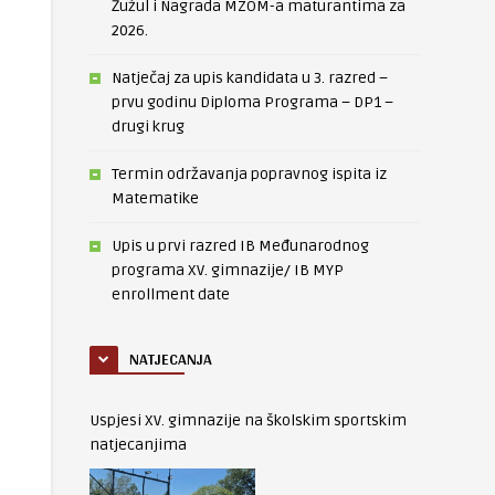
Žužul i Nagrada MZOM-a maturantima za
2026.
Natječaj za upis kandidata u 3. razred –
prvu godinu Diploma Programa – DP1 –
drugi krug
Termin održavanja popravnog ispita iz
Matematike
Upis u prvi razred IB Međunarodnog
programa XV. gimnazije/ IB MYP
enrollment date
NATJECANJA
Uspjesi XV. gimnazije na školskim sportskim
natjecanjima