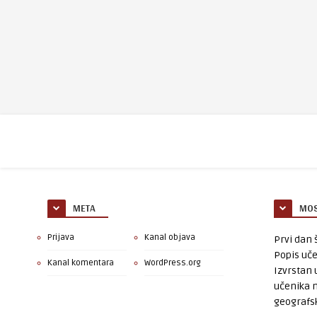
META
MOS
Prijava
Kanal objava
Prvi dan š
Popis uče
Kanal komentara
WordPress.org
Izvrstan 
učenika 
geografsk