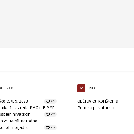
T LIKED
INFO
kole, 4. 9. 2023.
Opći uvjeti korištenja
+29
nika 1. razreda PMG i IB MYP
Politika privatnosti
uspjeh hrvatskih
+25
na 21. Međunarodnoj
oj olimpijadi u...
+21