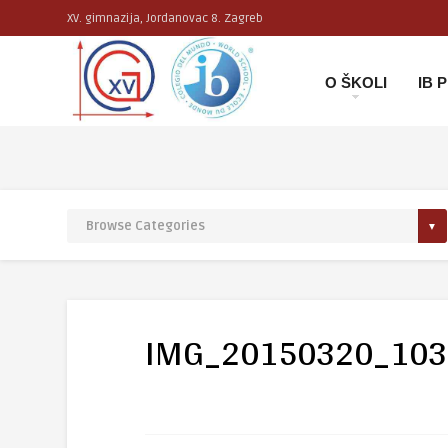
XV. gimnazija, Jordanovac 8. Zagreb
O ŠKOLI
IB
IMG_20150320_103