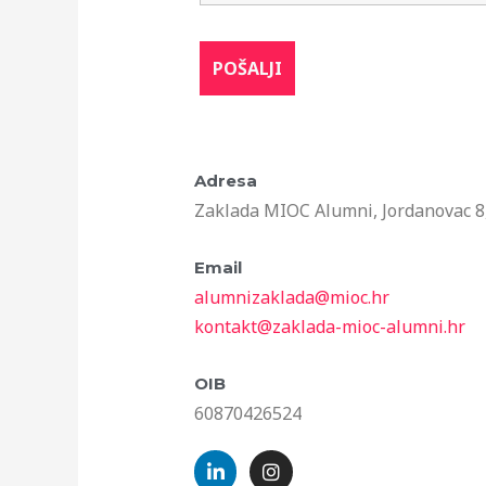
Adresa
Zaklada MIOC Alumni, Jordanovac 8
Email
alumnizaklada@mioc.hr
kontakt@zaklada-mioc-alumni.hr
OIB
60870426524
L
I
i
n