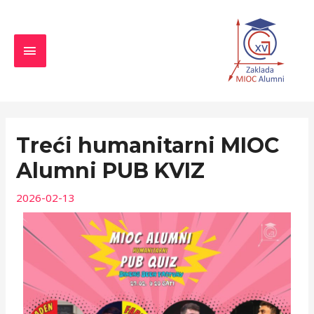
Skip
MAIN
to
MENU
content
Navigacija
objava
Treći humanitarni MIOC
Alumni PUB KVIZ
2026-02-13