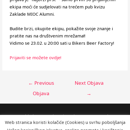
ekipa moći će sudjelovati na trećem pub kvizu
Zaklade MIOC Alumni.
Budite brzi, okupite ekipu, pokažite svoje znanje i
pratite nas na društvenim mrežama!!
Vidimo se 23.02. u 20:00 sati u Bikers Beer Factory!
Prijaviti se možete ovdje!
←
Previous
Next Objava
Objava
→
Zaklada MIOC Alumni, Jordanovac 8, Zagreb
Web stranica koristi kolačiće (Cookies) u svrhu poboljšanja
alumnizaklada@mioc.hr
Vašeg korisničkog iskustva, analize prometa i korištenja