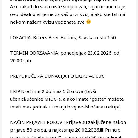
Ako nikad do sada niste sudjelovali, sigurni smo da je
ovo idealno vrijeme za vaš prvi kviz, a ako ste bili na
nekom našem kvizu već znate sve
LOKACIJA: Bikers Beer Factory, Savska cesta 150
TERMIN ODRŽAVANJA: ponedjeljak 23.02.2026. od
20.00 sati
PREPORUČENA DONACIJA PO EKIPI: 40,00€
EKIPE: od min 2 do max 5 članova (bivši
učenici/učenice MIOC-a, a ako imate "goste" možete
imati max jednak ili manji broj ne-Miočana u ekipi)
NAČIN PRIJAVE I ROKOVI: Prijave su zaključene nakon
prijave 50 ekipa, a najkasnije 20.02.2026.!!!! Princip
prijava je "najbrži prst" - samo prvih 50 prijavljenih