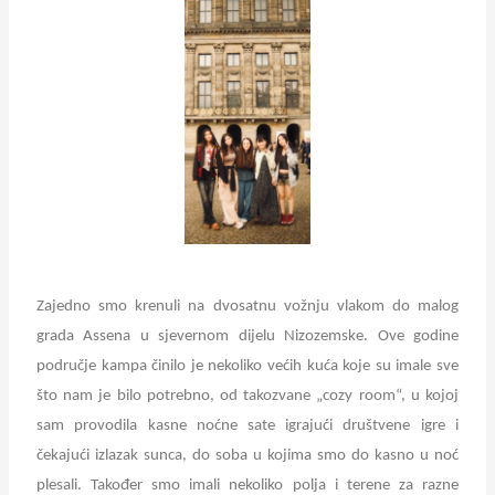
Zajedno smo krenuli na dvosatnu vožnju vlakom do malog
grada Assena u sjevernom dijelu Nizozemske. Ove godine
područje kampa činilo je nekoliko većih kuća koje su imale sve
što nam je bilo potrebno, od takozvane „cozy room“, u kojoj
sam provodila kasne noćne sate igrajući društvene igre i
čekajući izlazak sunca, do soba u kojima smo do kasno u noć
plesali. Također smo imali nekoliko polja i terene za razne