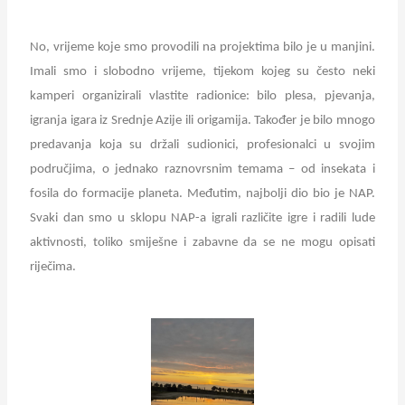
No, vrijeme koje smo provodili na projektima bilo je u manjini.
Imali smo i slobodno vrijeme, tijekom kojeg su često neki
kamperi organizirali vlastite radionice: bilo plesa, pjevanja,
igranja igara iz Srednje Azije ili origamija. Također je bilo mnogo
predavanja koja su držali sudionici, profesionalci u svojim
područjima, o jednako raznovrsnim temama – od insekata i
fosila do formacije planeta. Međutim, najbolji dio bio je NAP.
Svaki dan smo u sklopu NAP-a igrali različite igre i radili lude
aktivnosti, toliko smiješne i zabavne da se ne mogu opisati
riječima.