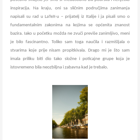
inspiracija. Na kraju, oni sa sličnim područjima zanimanja
napisali su rad u LaTeX-u – prijatelj iz Italije i ja pisali smo o
fundamentalnim zakonima na kojima se općenita znanost
bazira. Iako u početku možda ne zvuči previše zanimljivo, meni
je bilo fascinantno. Toliko sam toga naučila i razmišljala o
stvarima koje prije nisam propitkivala. Drago mi je što sam
imala priliku biti dio tako složne i poticajne grupe koja je
istovremeno bila neozbiljna i zabavna kad je trebalo.