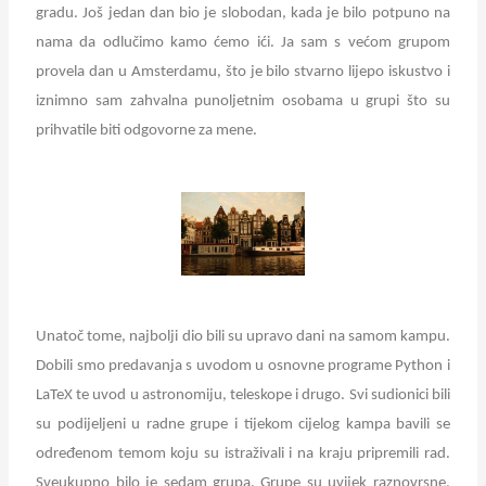
gradu. Još jedan dan bio je slobodan, kada je bilo potpuno na
nama da odlučimo kamo ćemo ići. Ja sam s većom grupom
provela dan u Amsterdamu, što je bilo stvarno lijepo iskustvo i
iznimno sam zahvalna punoljetnim osobama u grupi što su
prihvatile biti odgovorne za mene.
Unatoč tome, najbolji dio bili su upravo dani na samom kampu.
Dobili smo predavanja s uvodom u osnovne programe Python i
LaTeX te uvod u astronomiju, teleskope i drugo. Svi sudionici bili
su podijeljeni u radne grupe i tijekom cijelog kampa bavili se
određenom temom koju su istraživali i na kraju pripremili rad.
Sveukupno bilo je sedam grupa. Grupe su uvijek raznovrsne,