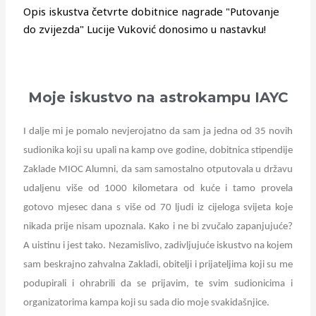
Opis iskustva četvrte dobitnice nagrade "Putovanje
do zvijezda" Lucije Vuković donosimo u nastavku!
Moje iskustvo na astrokampu IAYC
I dalje mi je pomalo nevjerojatno da sam ja jedna od 35 novih
sudionika koji su upali na kamp ove godine, dobitnica stipendije
Zaklade MIOC Alumni, da sam samostalno otputovala u državu
udaljenu više od 1000 kilometara od kuće i tamo provela
gotovo mjesec dana s više od 70 ljudi iz cijeloga svijeta koje
nikada prije nisam upoznala. Kako i ne bi zvučalo zapanjujuće?
A uistinu i jest tako. Nezamislivo, zadivljujuće iskustvo na kojem
sam beskrajno zahvalna Zakladi, obitelji i prijateljima koji su me
podupirali i ohrabrili da se prijavim, te svim sudionicima i
organizatorima kampa koji su sada dio moje svakidašnjice.