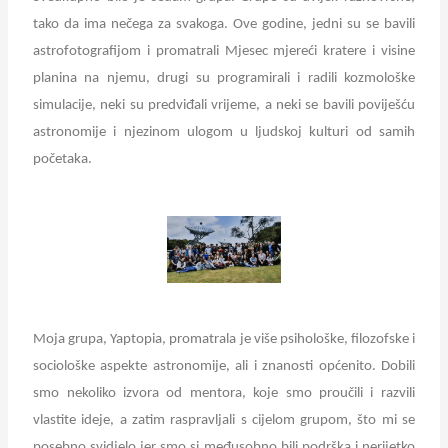
tako da ima nečega za svakoga. Ove godine, jedni su se bavili
astrofotografijom i promatrali Mjesec mjereći kratere i visine
planina na njemu, drugi su programirali i radili kozmološke
simulacije, neki su predviđali vrijeme, a neki se bavili poviješću
astronomije i njezinom ulogom u ljudskoj kulturi od samih
početaka.
Moja grupa, Yaptopia, promatrala je više psihološke, filozofske i
sociološke aspekte astronomije, ali i znanosti općenito. Dobili
smo nekoliko izvora od mentora, koje smo proučili i razvili
vlastite ideje, a zatim raspravljali s cijelom grupom, što mi se
posebno svidjelo jer smo si međusobno bili podrška i nerijetko