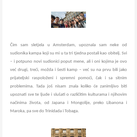
Čim sam sletjela u Amsterdam, upoznala sam neke od
sudionika kampa koji su mi u ta tri tjedna postali kao obitelj. Svi
– i potpuno novi sudionici poput mene, ali i oni kojima je ovo
već drugi, treći, možda i šesti kamp – već su na prvu bili jako
prijateljski raspoloženi i spremni pomoći, čak i sa sitnim
problemima. Tada još nisam znala koliko će zanimljivo biti
upoznati sve te ljude i slušati o različitim kulturama i njihovim
načinima života, od Japana i Mongolije, preko Libanona i
Maroka, pa sve do Trinidada i Tobaga.