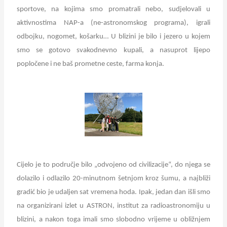
sportove, na kojima smo promatrali nebo, sudjelovali u
aktivnostima NAP-a (ne-astronomskog programa), igrali
odbojku, nogomet, košarku… U blizini je bilo i jezero u kojem
smo se gotovo svakodnevno kupali, a nasuprot lijepo
popločene i ne baš prometne ceste, farma konja.
Cijelo je to područje bilo „odvojeno od civilizacije“, do njega se
dolazilo i odlazilo 20-minutnom šetnjom kroz šumu, a najbliži
gradić bio je udaljen sat vremena hoda. Ipak, jedan dan išli smo
na organizirani izlet u ASTRON, institut za radioastronomiju u
blizini, a nakon toga imali smo slobodno vrijeme u obližnjem