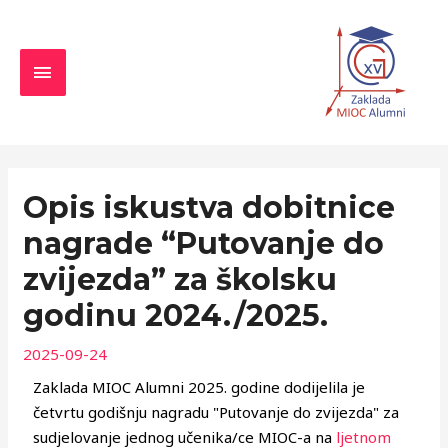
Skip
MAIN
to
MENU
content
Navigacija
objava
Opis iskustva dobitnice
nagrade “Putovanje do
zvijezda” za školsku
godinu 2024./2025.
2025-09-24
Zaklada MIOC Alumni 2025. godine dodijelila je
četvrtu godišnju nagradu "Putovanje do zvijezda" za
sudjelovanje jednog učenika/ce MIOC-a na
ljetnom