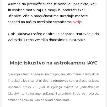
Alumne da predlože slične stipendije i projekte, koji
ih osobno motiviraju, a mogli bi podržati školu i
učenike. Više o mogućnostima suradnje možete
saznati na našim mrežnim stranicama
ovdje
.
Opis iskustva trećeg dobitnika nagrade "Putovanje do
zvijezda" Frana Veselka donosimo u nastavku!
Moje iskustvo na astrokampu IAYC
Sjećanja s IAYC-a sada su najdragocjeniji dio mene i zauvijek ću
ih držati blizu srca. U tri tjedna otputovao sam u drugu državu,
upoznao preko 70 ljudi iz cijeloga svijeta sa jedinstvenim
iskustvima, kulturama, pričama i znanjem, igrao se i plesao,
smijao se i plakao, kao da nikad nema kraja.