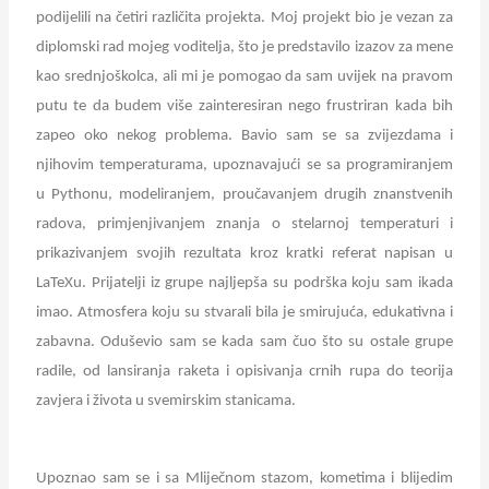
podijelili na četiri različita projekta. Moj projekt bio je vezan za
diplomski rad mojeg voditelja, što je predstavilo izazov za mene
kao srednjoškolca, ali mi je pomogao da sam uvijek na pravom
putu te da budem više zainteresiran nego frustriran kada bih
zapeo oko nekog problema. Bavio sam se sa zvijezdama i
njihovim temperaturama, upoznavajući se sa programiranjem
u Pythonu, modeliranjem, proučavanjem drugih znanstvenih
radova, primjenjivanjem znanja o stelarnoj temperaturi i
prikazivanjem svojih rezultata kroz kratki referat napisan u
LaTeXu. Prijatelji iz grupe najljepša su podrška koju sam ikada
imao. Atmosfera koju su stvarali bila je smirujuća, edukativna i
zabavna. Oduševio sam se kada sam čuo što su ostale grupe
radile, od lansiranja raketa i opisivanja crnih rupa do teorija
zavjera i života u svemirskim stanicama.
Upoznao sam se i sa Mliječnom stazom, kometima i blijedim