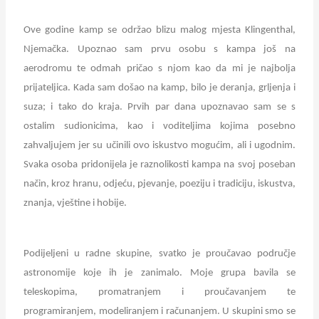
Ove godine kamp se održao blizu malog mjesta Klingenthal,
Njemačka. Upoznao sam prvu osobu s kampa još na
aerodromu te odmah pričao s njom kao da mi je najbolja
prijateljica. Kada sam došao na kamp, bilo je deranja, grljenja i
suza; i tako do kraja. Prvih par dana upoznavao sam se s
ostalim sudionicima, kao i voditeljima kojima posebno
zahvaljujem jer su učinili ovo iskustvo mogućim, ali i ugodnim.
Svaka osoba pridonijela je raznolikosti kampa na svoj poseban
način, kroz hranu, odjeću, pjevanje, poeziju i tradiciju, iskustva,
znanja, vještine i hobije.
Podijeljeni u radne skupine, svatko je proučavao područje
astronomije koje ih je zanimalo. Moje grupa bavila se
teleskopima, promatranjem i proučavanjem te
programiranjem, modeliranjem i računanjem. U skupini smo se