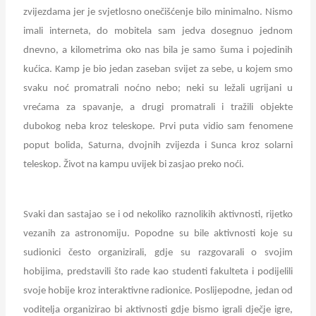
zvijezdama jer je svjetlosno onečišćenje bilo minimalno. Nismo
imali interneta, do mobitela sam jedva dosegnuo jednom
dnevno, a kilometrima oko nas bila je samo šuma i pojedinih
kućica. Kamp je bio jedan zaseban svijet za sebe, u kojem smo
svaku noć promatrali noćno nebo; neki su ležali ugrijani u
vrećama za spavanje, a drugi promatrali i tražili objekte
dubokog neba kroz teleskope. Prvi puta vidio sam fenomene
poput bolida, Saturna, dvojnih zvijezda i Sunca kroz solarni
teleskop. Život na kampu uvijek bi zasjao preko noći.
Svaki dan sastajao se i od nekoliko raznolikih aktivnosti, rijetko
vezanih za astronomiju. Popodne su bile aktivnosti koje su
sudionici često organizirali, gdje su razgovarali o svojim
hobijima, predstavili što rade kao studenti fakulteta i podijelili
svoje hobije kroz interaktivne radionice. Poslijepodne, jedan od
voditelja organizirao bi aktivnosti gdje bismo igrali dječje igre,