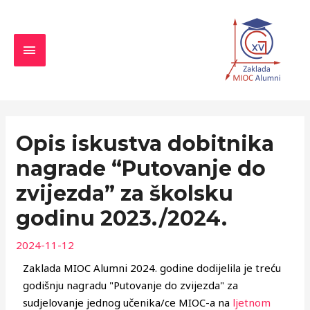
Skip
MAIN
to
MENU
content
Navigacija
objava
Opis iskustva dobitnika
nagrade “Putovanje do
zvijezda” za školsku
godinu 2023./2024.
2024-11-12
Zaklada MIOC Alumni 2024. godine dodijelila je treću
godišnju nagradu "Putovanje do zvijezda" za
sudjelovanje jednog učenika/ce MIOC-a na
ljetnom