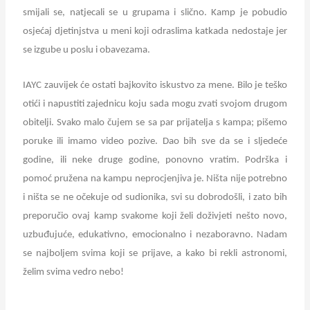
smijali se, natjecali se u grupama i slično. Kamp je pobudio
osjećaj djetinjstva u meni koji odraslima katkada nedostaje jer
se izgube u poslu i obavezama.
IAYC zauvijek će ostati bajkovito iskustvo za mene. Bilo je teško
otići i napustiti zajednicu koju sada mogu zvati svojom drugom
obitelji. Svako malo čujem se sa par prijatelja s kampa; pišemo
poruke ili imamo video pozive. Dao bih sve da se i sljedeće
godine, ili neke druge godine, ponovno vratim. Podrška i
pomoć pružena na kampu neprocjenjiva je. Ništa nije potrebno
i ništa se ne očekuje od sudionika, svi su dobrodošli, i zato bih
preporučio ovaj kamp svakome koji želi doživjeti nešto novo,
uzbuđujuće, edukativno, emocionalno i nezaboravno. Nadam
se najboljem svima koji se prijave, a kako bi rekli astronomi,
želim svima vedro nebo!