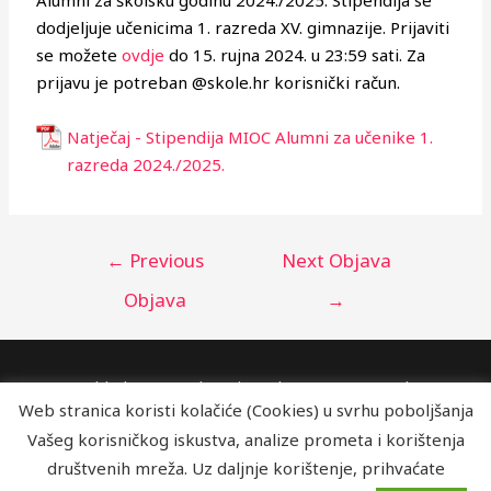
Alumni za školsku godinu 2024./2025. Stipendija se
dodjeljuje učenicima 1. razreda XV. gimnazije. Prijaviti
se možete
ovdje
do 15. rujna 2024. u 23:59 sati. Za
prijavu je potreban @skole.hr korisnički račun.
Natječaj - Stipendija MIOC Alumni za učenike 1.
razreda 2024./2025.
←
Previous
Next Objava
Objava
→
Zaklada MIOC Alumni, Jordanovac 8, Zagreb
Web stranica koristi kolačiće (Cookies) u svrhu poboljšanja
alumnizaklada@mioc.hr
Vašeg korisničkog iskustva, analize prometa i korištenja
Upravitelj Zaklade: Luka Pap
društvenih mreža. Uz daljnje korištenje, prihvaćate