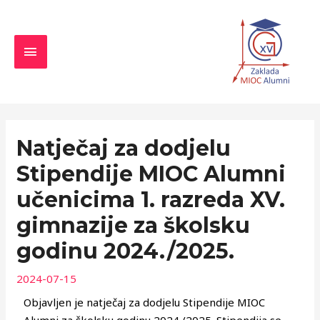
Skip
MAIN
to
MENU
content
Navigacija
objava
Natječaj za dodjelu
Stipendije MIOC Alumni
učenicima 1. razreda XV.
gimnazije za školsku
godinu 2024./2025.
2024-07-15
Objavljen je natječaj za dodjelu Stipendije MIOC