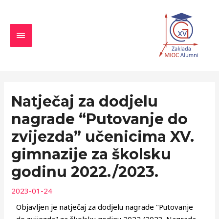
Skip
MAIN
to
MENU
content
Navigacija
objava
Natječaj za dodjelu
nagrade “Putovanje do
zvijezda” učenicima XV.
gimnazije za školsku
godinu 2022./2023.
2023-01-24
Objavljen je natječaj za dodjelu nagrade "Putovanje