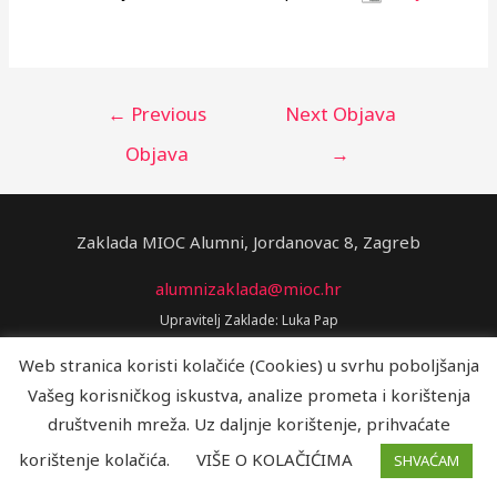
←
Previous
Next Objava
Objava
→
Zaklada MIOC Alumni, Jordanovac 8, Zagreb
alumnizaklada@mioc.hr
Upravitelj Zaklade: Luka Pap
Predsjednik Upravnog odbora Zaklade: Nikola Dmitrović
Web stranica koristi kolačiće (Cookies) u svrhu poboljšanja
Vašeg korisničkog iskustva, analize prometa i korištenja
društvenih mreža. Uz daljnje korištenje, prihvaćate
korištenje kolačića.
VIŠE O KOLAČIĆIMA
SHVAĆAM