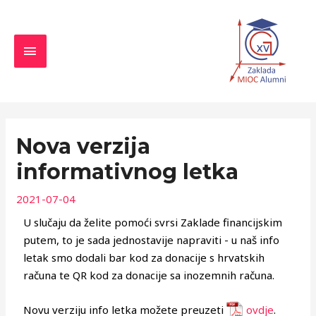
Skip
MAIN
to
MENU
content
Navigacija
objava
Nova verzija
informativnog letka
2021-07-04
U slučaju da želite pomoći svrsi Zaklade financijskim
putem, to je sada jednostavije napraviti - u naš info
letak smo dodali bar kod za donacije s hrvatskih
računa te QR kod za donacije sa inozemnih računa.
Novu verziju info letka možete preuzeti
ovdje
.