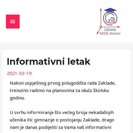
Skip
MAIN
to
MENU
content
Navigacija
objava
Informativni letak
2021-03-19
Nakon uspješnog prvog polugodišta rada Zaklade,
trenutno radimo na planovima za iduću školsku
godinu.
U svrhu informiranja što većeg broja nekadašnjih
učenika XV. gimnazije o postojanju Zaklade, drago
nam je danas podijeliti sa Vama naš informativni