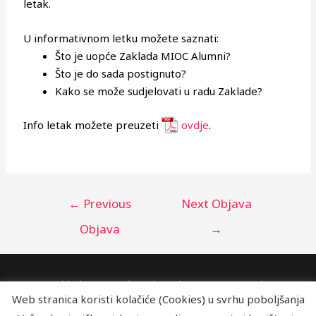
letak.
U informativnom letku možete saznati:
Što je uopće Zaklada MIOC Alumni?
Što je do sada postignuto?
Kako se može sudjelovati u radu Zaklade?
Info letak možete preuzeti
ovdje
.
←
Previous
Next Objava
Objava
→
Zaklada MIOC Alumni, Jordanovac 8, Zagreb
Web stranica koristi kolačiće (Cookies) u svrhu poboljšanja
alumnizaklada@mioc.hr